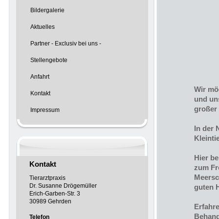
Bildergalerie
Aktuelles
Partner - Exclusiv bei uns -
Stellengebote
Anfahrt
Wir mö
Kontakt
und un
großer
Impressum
In der 
Kleinti
Hier be
Kontakt
zum Fr
Meersc
Tierarztpraxis
Dr. Susanne Drögemüller
guten 
Erich-Garben-Str. 3
30989 Gehrden
Erfahre
Behand
Telefon