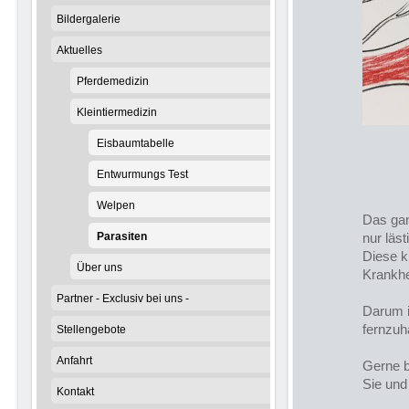
Bildergalerie
Aktuelles
Pferdemedizin
Kleintiermedizin
Eisbaumtabelle
Entwurmungs Test
Welpen
Das gan
Parasiten
nur läst
Diese k
Über uns
Krankhe
Partner - Exclusiv bei uns -
Darum i
fernzuh
Stellengebote
Anfahrt
Gerne b
Sie und 
Kontakt