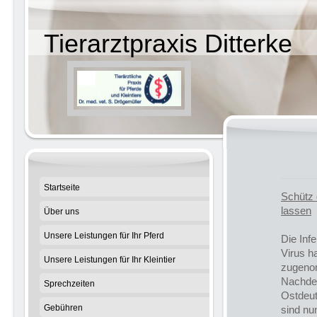
Tierarztpraxis Ditterke
W
Startseite
Schütz d
lassen
Über uns
Unsere Leistungen für Ihr Pferd
Die Inf
Virus h
Unsere Leistungen für Ihr Kleintier
zugen
Nachdem
Sprechzeiten
Ostdeut
Gebühren
sind nu