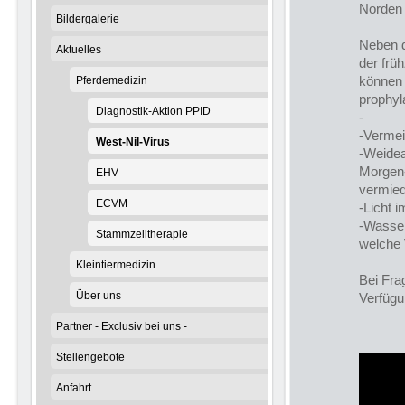
Norden
Bildergalerie
Neben 
Aktuelles
der frü
können 
Pferdemedizin
prophy
Diagnostik-Aktion PPID
-
-Verme
West-Nil-Virus
-Weidea
Morgen-
EHV
vermie
ECVM
-Licht 
-Wasser
Stammzelltherapie
welche 
Kleintiermedizin
Bei Fra
Über uns
Verfügu
Partner - Exclusiv bei uns -
Stellengebote
Anfahrt